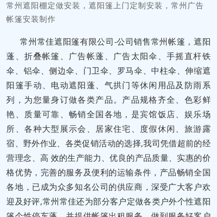
常州遮阳棚定做安装，遮阳篷上门定制安装，常州广告
帐篷安装制作
常州常佳遮阳篷有限公司-公司销售常州帐篷，遮阳
蓬、折叠帐篷、广告帐蓬、广告太阳伞、手摇直杆铁
伞、铝伞、侧边伞、门卫伞、罗马伞、中柱伞、伸缩遮
阳篷手动、电动遮阳蓬、气拱门等休闲用品及防雨系
列，为您量身订做各类产品。产品规格齐全、色彩鲜
艳、质量可靠、畅销全国各地，是宾馆饭店、娱乐场
所、各种大型展示会、居家住宅、度假休闲、旅游露
宿、野外作业、各类促销活动的选择,我司凭借超前的经
营理念、高 效的生产能力、优良的产品质量、实惠的价
格优势，完善的服务及便利的运输条件，产品畅销全国
各地，已成为众多知名公司的供应商，深受广大客户欢
迎及好评,常州常佳还为部分客户定做各类户外个性遮阳
篷个性停车蓬，并提供帐篷出租服务，做到服务好客户